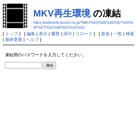
MKV再生環境
の凍結
https://videoinfo.tenchi.ne.jp/?MKV%E5%86%8D%E7%94%
9F%E7%92%B0%E5%A2%83
[
トップ
] [
編集
|
差分
|
履歴
|
添付
|
リロード
] [
新規
|
一覧
|
検索
|
最終更新
|
ヘルプ
]
凍結用のパスワードを入力してください。