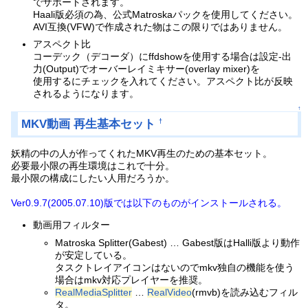
でサポートされます。
Haali版必須の為、公式Matroskaパックを使用してください。
AVI互換(VFW)で作成された物はこの限りではありません。
アスペクト比
コーデック（デコーダ）にffdshowを使用する場合は設定-出
力(Output)でオーバーレイミキサー(overlay mixer)を
使用するにチェックを入れてください。アスペクト比が反映
されるようになります。
↑
MKV動画 再生基本セット
†
妖精の中の人が作ってくれたMKV再生のための基本セット。
必要最小限の再生環境はこれで十分。
最小限の構成にしたい人用だろうか。
Ver0.9.7(2005.07.10)版では以下のものがインストールされる。
動画用フィルター
Matroska Splitter(Gabest) … Gabest版はHalli版より動作
が安定している。
タスクトレイアイコンはないのでmkv独自の機能を使う
場合はmkv対応プレイヤーを推奨。
RealMediaSplitter
…
RealVideo
(rmvb)を読み込むフィル
タ。