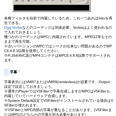
各種フィルタを自前で内蔵しているため、これ一つあればmkvを再
生できる。
Ogg Vorbis
などのコーデックは別途必要。Vorbisはよく使われるの
で入れておきましょう。
幾つかのコーデックはMPCに内蔵されています。MPEG2等もその
ままで再生可能。
※古いバージョンのMPCではシークが出来ない問題があるのでMP
C6.4.8.3以降を使用してください。
※H.264/AVC及びMP4コンテナはMPC6.4.8.8以降でサポートされ
ます。
↑
†
字幕
字幕表示にはVMR7またはVMR9(renderless)が必要です。Output
設定で設定しておきましょう。
※通常のPlayerではVSFilterで字幕合成しますがMPCはVSFilterも
内蔵していてハードウェア合成します。
※System Default設定でVSFilterがインストールされている場合はV
SFilterが使われます。
※VSFilterとMPC内部の字幕が重なることがあります。(VSFilterま
たはMPCのどちらかの字幕を切る必要があります）