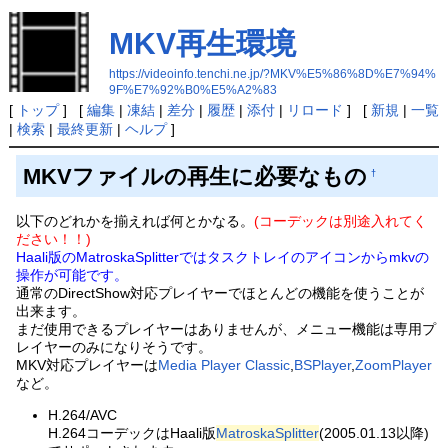
MKV再生環境
https://videoinfo.tenchi.ne.jp/?MKV%E5%86%8D%E7%94%
9F%E7%92%B0%E5%A2%83
[
トップ
] [
編集
|
凍結
|
差分
|
履歴
|
添付
|
リロード
] [
新規
|
一覧
|
検索
|
最終更新
|
ヘルプ
]
MKVファイルの再生に必要なもの
†
以下のどれかを揃えれば何とかなる。
(コーデックは別途入れてく
ださい！！)
Haali版のMatroskaSplitterではタスクトレイのアイコンからmkvの
操作が可能です。
通常のDirectShow対応プレイヤーでほとんどの機能を使うことが
出来ます。
まだ使用できるプレイヤーはありませんが、メニュー機能は専用プ
レイヤーのみになりそうです。
MKV対応プレイヤーは
Media Player Classic
,
BSPlayer
,
ZoomPlayer
など。
H.264/AVC
H.264コーデックはHaali版
MatroskaSplitter
(2005.01.13以降)