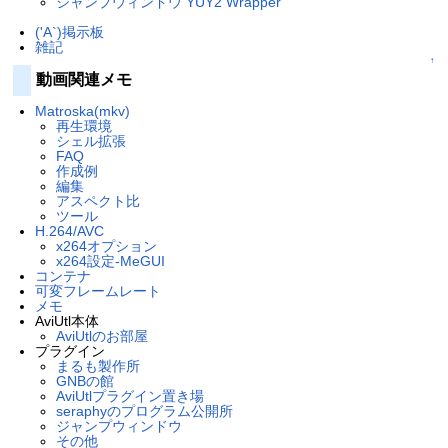
ジャンプウィンドウ YUY2 Wrapper
('A`)掲示板
雑記
↑
動画関連メモ
Matroska(mkv)
再生環境
シェル拡張
FAQ
作成例
編集
アスペクト比
ツール
H.264/AVC
x264オプション
x264設定-MeGUI
コンテナ
可変フレームレート
メモ
AviUtl本体
AviUtlのお部屋
プラグイン
まるも製作所
GNBの館
AviUtlプラグイン置き場
seraphyのプログラム公開所
ジャンプウィンドウ
その他