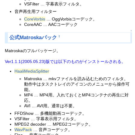
VSFilter … 字幕表示フィルタ。
音声再生用フィルター
CoreVorbis
… OggVorbisコーデック。
CoreAAC … AACコーデック
↑
公式Matroskaパック
†
Matroskaのフルパッケージ。
Ver1.1.1(2005.05.23)版では以下のものがインストールされる。
HaaliMediaSplitter
Matroska … mkvファイルを読み込むためのフィルタ。
動作中はタスクトレイのアイコンのメニューから操作可
能。
MP4 … MP4用。入れておくとMP4コンテナの再生に対
応。
AVI … AVI用。通常は不要。
FFDShow … 多機能動画コーデック。
VSFilter … 字幕表示用フィルタ。
MPEG2 decoder … MPEG2コーデック。
WavPack
… 音声コーデック。