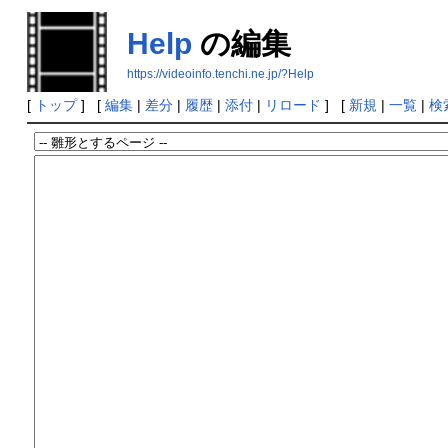
Help
の編集
https://videoinfo.tenchi.ne.jp/?Help
[
トップ
] [
編集
|
差分
|
履歴
|
添付
|
リロード
] [
新規
|
一覧
|
検