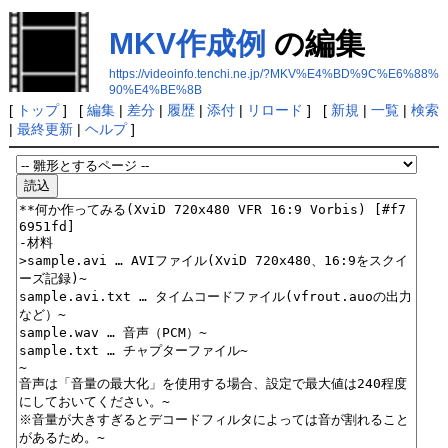
MKV作成例
の編集
https://videoinfo.tenchi.ne.jp/?MKV%E4%BD%9C%E6%88%
90%E4%BE%8B
[
トップ
] [
編集
|
差分
|
履歴
|
添付
|
リロード
] [
新規
|
一覧
|
検索
|
最終更新
|
ヘルプ
]