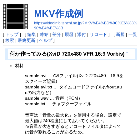
MKV作成例
https://videoinfo.tenchi.ne.jp/?MKV%E4%BD%9C%E6%88%
90%E4%BE%8B
[
トップ
] [
編集
|
凍結
|
差分
|
履歴
|
添付
|
リロード
] [
新規
|
一覧
|
検索
|
最終更新
|
ヘルプ
]
何か作ってみる(XviD 720x480 VFR 16:9 Vorbis)
†
材料
sample.avi … AVIファイル(XviD 720x480、16:9を
スクイーズ記録)
sample.avi.txt … タイムコードファイル(vfrout.au
oの出力など）
sample.wav … 音声（PCM）
sample.txt … チャプターファイル
音声は「音量の最大化」を使用する場合、設定で
最大値は240程度にしておいてください。
※音量が大きすぎるとデコードフィルタによって
は音が割れることがあるため。