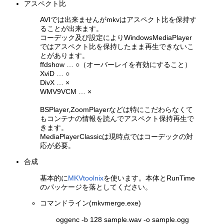
アスペクト比
AVIでは出来ませんがmkvはアスペクト比を保持す
ることが出来ます。
コーデック及び設定によりWindowsMediaPlayer
ではアスペクト比を保持したまま再生できないこ
とがあります。
ffdshow … ○（オーバーレイを有効にすること）
XviD … ○
DivX … ×
WMV9VCM … ×
BSPlayer,ZoomPlayerなどは特にこだわらなくて
もコンテナの情報を読んでアスペクト保持再生で
きます。
MediaPlayerClassicは現時点ではコーデックの対
応が必要。
合成
基本的に
MKVtoolnix
を使います。本体とRunTime
のパッケージを落としてください。
コマンドライン(mkvmerge.exe)
oggenc -b 128 sample.wav -o sample.ogg