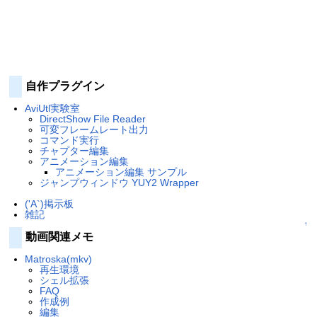
自作プラグイン
AviUtl実験室
DirectShow File Reader
可変フレームレート出力
コマンド実行
チャプター編集
アニメーション編集
アニメーション編集 サンプル
ジャンプウィンドウ YUY2 Wrapper
('A`)掲示板
雑記
↑
動画関連メモ
Matroska(mkv)
再生環境
シェル拡張
FAQ
作成例
編集