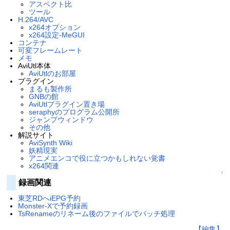
アスペクト比
ツール
H.264/AVC
x264オプション
x264設定-MeGUI
コンテナ
可変フレームレート
メモ
AviUtl本体
AviUtlのお部屋
プラグイン
まるも製作所
GNBの館
AviUtlプラグイン置き場
seraphyのプログラム公開所
ジャンプウィンドウ
その他
解説サイト
AviSynth Wiki
妖精現実
アニメエンコで役に立つかもしれない覚書
x264関連
↑
録画関連
東芝RDへiEPG予約
Monster-Xで予約録画
TsRenameのリネーム後のファイルでバッチ処理
【編集】