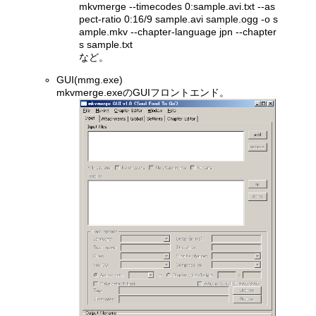
mkvmerge --timecodes 0:sample.avi.txt --as
pect-ratio 0:16/9 sample.avi sample.ogg -o s
ample.mkv --chapter-language jpn --chapter
s sample.txt
など。
GUI(mmg.exe)
mkvmerge.exeのGUIフロントエンド。