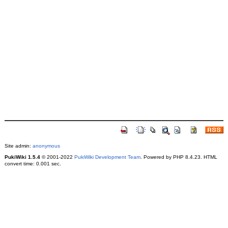
Site admin:
anonymous
PukiWiki 1.5.4
© 2001-2022
PukiWiki Development Team
. Powered by PHP 8.4.23. HTML
convert time: 0.001 sec.