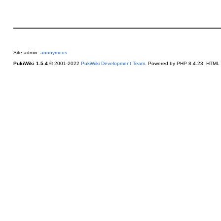
Site admin:
anonymous
PukiWiki 1.5.4
© 2001-2022
PukiWiki Development Team
. Powered by PHP 8.4.23. HTML c