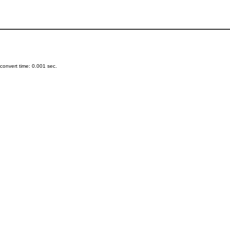
onvert time: 0.001 sec.