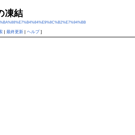
の凍結
81%A7%E4%BA%88%E7%B4%84%E9%8C%B2%E7%94%BB
索
|
最終更新
|
ヘルプ
]