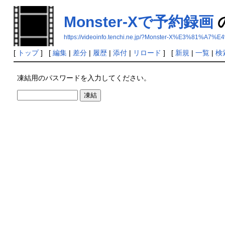
Monster-Xで予約録画
https://videoinfo.tenchi.ne.jp/?Monster-X%E3%
[
トップ
] [
編集
|
差分
|
履歴
|
添付
|
リロード
] [
新規
|
一覧
|
検
凍結用のパスワードを入力してください。