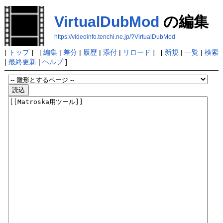
VirtualDubMod
の編集
https://videoinfo.tenchi.ne.jp/?VirtualDubMod
[
トップ
] [
編集
|
差分
|
履歴
|
添付
|
リロード
] [
新規
|
一覧
|
検索
|
最終更新
|
ヘルプ
]