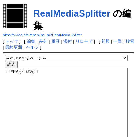
RealMediaSplitter
の編
集
https://videoinfo.tenchi.ne.jp/?RealMediaSplitter
[
トップ
] [
編集
|
差分
|
履歴
|
添付
|
リロード
] [
新規
|
一覧
|
検索
|
最終更新
|
ヘルプ
]