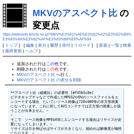
MKVのアスペクト比
の
変更点
https://videoinfo.tenchi.ne.jp/?MKV%E3%81%AE%E3%82%A2%E3%82%B9%
E3%83%9A%E3%82%AF%E3%83%88%E6%AF%94
[
トップ
] [
編集
|
差分
|
履歴
|
添付
|
リロード
] [
新規
|
一覧
|
検索
|
最終更新
|
ヘルプ
]
追加された行は
この色
です。
削除された行は
この色
です。
MKVのアスペクト比
へ行く。
MKVのアスペクト比 の差分を削除
**アスペクト比（縦横比）の必要性 [#f45b5c8e]

ビデオキャプチャなどで作成したMPEG2やDVのソースファイルをエ
ンコードする場合、たいていソース画像は720x480等の非方形画素
になっています。これに対してAVIコンテナでは正方形の画素しか扱
うことが出来ません。~

~

そこで、ソース画像をMPEG4等にエンコードする場合はリサイズが必
要になってしまいます。~

リサイズは引き伸ばせばサイズが大きくなり、縮めれば解像度が犠牲
になります。~
