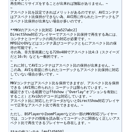
再生時にリサイズをすることが出来れば無駄がありません。~

~

アスペクト比を設定できればメリットがあるのですが、AVIコンテナ
はアスペクト比保持ができない為、AVI用に作られたコーデックもア
スペクト比保持が出来ない場合が多いのです。

**MKVのアスペクト比対応 [#a527abc2]

DirectShow対応プレイヤーでアスペクト比保持で再生する為には、
コンテナとコーデックの両方の対応が必要です。~

MPEG2やDVなどはコンテナ及びコーデックともにアスペクト比の保
持が可能です。~

その為、非方形画素になる720x480でアスペクト比4:3（スクイーズ
だと16:9）なども一般的です。~

~

これに対してAVIコンテナはアスペクト比の保持が出来ません。~

この為、AVIを前提に作られたコーデックもアスペクト比保持に対応
していない場合が多いです。~

~

MKVコンテナはアスペクト比を保持できますが、アスペクト比を保持
できる（AVI用に作られた）コーデックは限られています。~

確認できている範囲ではffdshow（"Overlay"オプションを有効に
すること）とXviDのデコーダは対応しています。~

アスペクト比に対応したデコーダがないとDirectShow対応プレイヤ
ーで正常なアスペクト比で再生できません。~

~

ただし、BSPlayerやZoomPlayerなどの一部のMKV対応プレイヤー
では、コンテナの情報を読み取ってコーデックに関係なく正しいアス
ペクト比で再生できるプレイヤーも存在します。~

**その他コンテナ [#pf145650]
