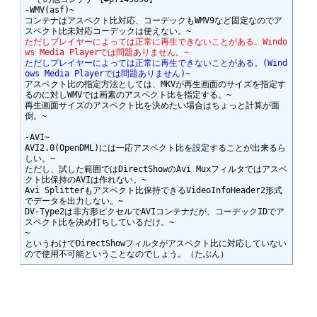
-WMV(asf)~

コンテナはアスペクト比対応、コーデックもWMV9など固定なのでア
ただしプレイヤーによっては正常に再生できないことがある。Windo
ws Media Playerでは問題ありません。~
ただしプレイヤーによっては正常に再生できないことがある。(Wind
ows Media Playerでは問題ありません)~
アスペクト比の指定方法としては、MKVが再生画面のサイズを指定す
るのに対しWMVでは画素のアスペクト比を指定する。~

再生画面サイズのアスペクト比を決めたい場合はちょっと計算が面
倒。~

-AVI~

AVI2.0(OpenDML)には一応アスペクト比を設定することが出来るら
しい。~

ただし、試した範囲ではDirectShowのAvi Muxフィルタではアスペ
クト比保持のAVIは作れない。~

Avi Splitterもアスペクト比保持できるVideoInfoHeader2形式
でデータを出力しない。~

DV-Type2は非方形ピクセルでAVIコンテナだが、コーデックIDでア
スペクト比を決め打ちしているだけ。~

~

というわけでDirectShowフィルタがアスペクト比に対応していない