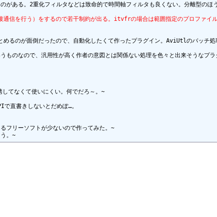
のがある。2重化フィルタなどは致命的で時間軸フィルタも良くない。分離型のほう
直接通信を行う）をするので若干制約が出る。itvfrの場合は範囲指定のプロファ
とめるのが面倒だったので、自動化したくて作ったプラグイン。AviUtlのバッチ
うものなので、汎用性が高く作者の意図とは関係ない処理を色々と出来そうなプラグ
連携してなくて使いにくい。何でだろ～。~

Iで直書きしないとだめぽ…。

るフリーソフトが少ないので作ってみた。~
