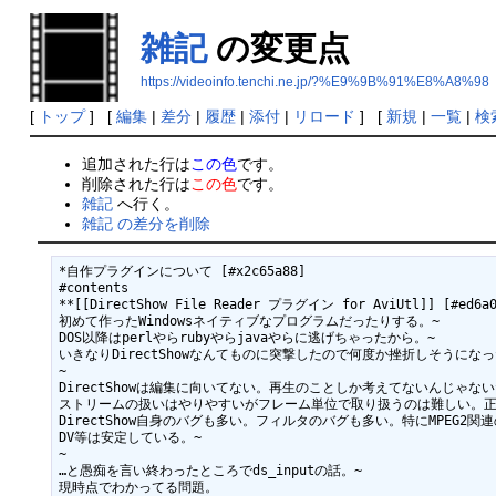
雑記
の変更点
https://videoinfo.tenchi.ne.jp/?%E9%9B%91%E8%A8%98
[
トップ
] [
編集
|
差分
|
履歴
|
添付
|
リロード
] [
新規
|
一覧
|
検
追加された行は
この色
です。
削除された行は
この色
です。
雑記
へ行く。
雑記 の差分を削除
*自作プラグインについて [#x2c65a88]

#contents

**[[DirectShow File Reader プラグイン for AviUtl]] [#ed6a01
初めて作ったWindowsネイティブなプログラムだったりする。~

DOS以降はperlやらrubyやらjavaやらに逃げちゃったから。~

いきなりDirectShowなんてものに突撃したので何度か挫折しそうになった
~

DirectShowは編集に向いてない。再生のことしか考えてないんじゃない
ストリームの扱いはやりやすいがフレーム単位で取り扱うのは難しい。正
DirectShow自身のバグも多い。フィルタのバグも多い。特にMPEG2関連
DV等は安定している。~

~

…と愚痴を言い終わったところでds_inputの話。~

現時点でわかってる問題。
