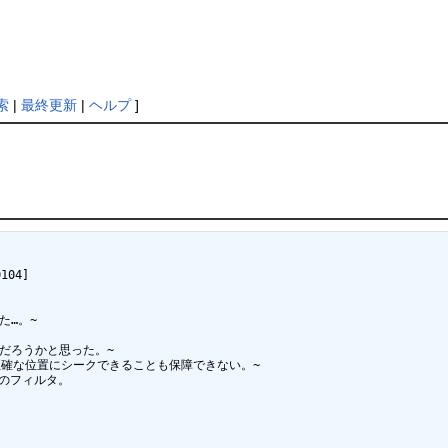
索
|
最終更新
|
ヘルプ
]
04]

…。~

だろうかと思った。~

確な位置にシークできることも保障できない。~

のフィルタ。
