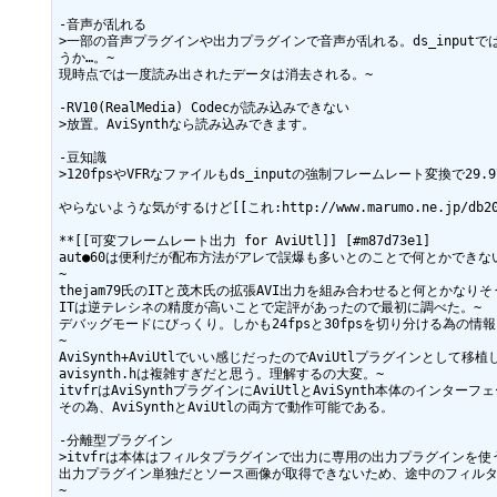
-音声が乱れる

>一部の音声プラグインや出力プラグインで音声が乱れる。ds_inpu
うか…。~

現時点では一度読み出されたデータは消去される。~

-RV10(RealMedia) Codecが読み込みできない

>放置。AviSynthなら読み込みできます。

-豆知識

>120fpsやVFRなファイルもds_inputの強制フレームレート変換で2
やらないような気がするけど[[これ:http://www.marumo.ne.jp/db20
**[[可変フレームレート出力 for AviUtl]] [#m87d73e1]

aut●60は便利だが配布方法がアレで誤爆も多いとのことで何とかできな
~

thejam79氏のITと茂木氏の拡張AVI出力を組み合わせると何とかなり
ITは逆テレシネの精度が高いことで定評があったので最初に調べた。~

デバッグモードにびっくり。しかも24fpsと30fpsを切り分ける為の情報
~

AviSynth+AviUtlでいい感じだったのでAviUtlプラグインとして移植し
avisynth.hは複雑すぎだと思う。理解するの大変。~

itvfrはAviSynthプラグインにAviUtlとAviSynth本体のインター
その為、AviSynthとAviUtlの両方で動作可能である。

-分離型プラグイン

>itvfrは本体はフィルタプラグインで出力に専用の出力プラグインを使
出力プラグイン単独だとソース画像が取得できないため、途中のフィルタ
~
