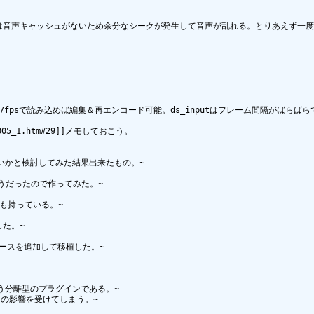
tでは音声キャッシュがないため余分なシークが発生して音声が乱れる。とりあえず一
9.97fpsで読み込めば編集＆再エンコード可能。ds_inputはフレーム間隔がばらばら
05_1.htm#29]]メモしておこう。

いかと検討してみた結果出来たもの。~

そうだったので作ってみた。~

も持っている。~

た。~

フェースを追加して移植した。~

う分離型のプラグインである。~

の影響を受けてしまう。~
