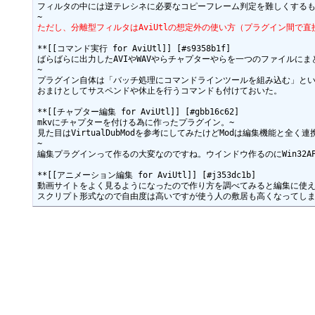
フィルタの中には逆テレシネに必要なコピーフレーム判定を難しくするも
ただし、分離型フィルタはAviUtlの想定外の使い方（プラグイン間で
**[[コマンド実行 for AviUtl]] [#s9358b1f]

ばらばらに出力したAVIやWAVやらチャプターやらを一つのファイルにま
~

プラグイン自体は「バッチ処理にコマンドラインツールを組み込む」とい
おまけとしてサスペンドや休止を行うコマンドも付けておいた。

**[[チャプター編集 for AviUtl]] [#gbb16c62]

mkvにチャプターを付ける為に作ったプラグイン。~

見た目はVirtualDubModを参考にしてみたけどModは編集機能と全く
~

編集プラグインって作るの大変なのですね。ウインドウ作るのにWin32AP
**[[アニメーション編集 for AviUtl]] [#j353dc1b]

動画サイトをよく見るようになったので作り方を調べてみると編集に使え