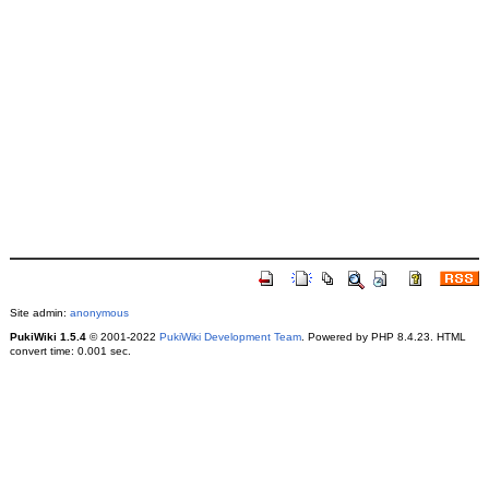
Site admin:
anonymous
PukiWiki 1.5.4
© 2001-2022
PukiWiki Development Team
. Powered by PHP 8.4.23. HTML
convert time: 0.001 sec.