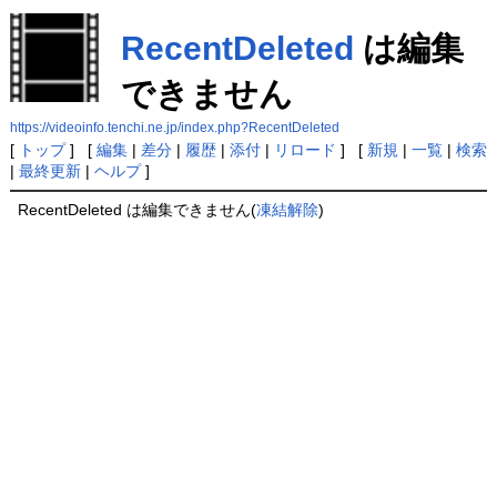
RecentDeleted
は編集
できません
https://videoinfo.tenchi.ne.jp/index.php?RecentDeleted
[
トップ
] [
編集
|
差分
|
履歴
|
添付
|
リロード
] [
新規
|
一覧
|
検索
|
最終更新
|
ヘルプ
]
RecentDeleted は編集できません(
凍結解除
)