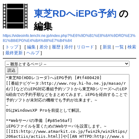
東芝RDへiEPG予約
の
編集
https://videoinfo.tenchi.ne.jp/index.php?%E6%9D%B1%E8%8A%9DRD%E3%
81%B8iEPG%E4%BA%88%E7%B4%84
[
トップ
] [
編集
|
差分
|
履歴
|
添付
|
リロード
] [
新規
|
一覧
|
検索
|
最終更新
|
ヘルプ
]