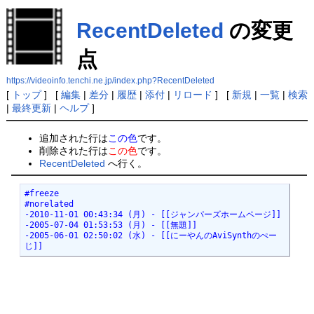
RecentDeleted
の変更
点
https://videoinfo.tenchi.ne.jp/index.php?RecentDeleted
[
トップ
] [
編集
|
差分
|
履歴
|
添付
|
リロード
] [
新規
|
一覧
|
検索
|
最終更新
|
ヘルプ
]
追加された行は
この色
です。
削除された行は
この色
です。
RecentDeleted
へ行く。
#freeze

#norelated

-2010-11-01 00:43:34 (月) - [[ジャンパーズホームページ]]

-2005-07-04 01:53:53 (月) - [[無題]]

-2005-06-01 02:50:02 (水) - [[にーやんのAviSynthのぺー
じ]]