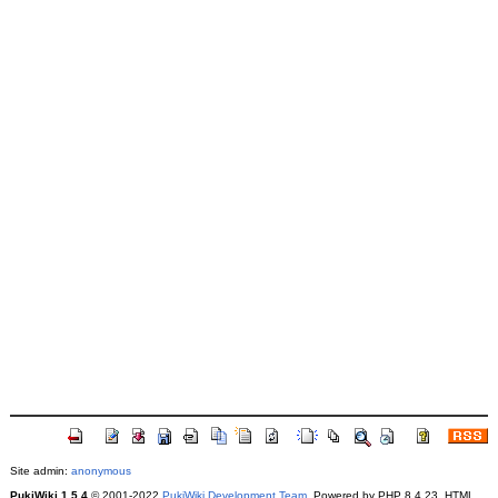
Site admin:
anonymous
PukiWiki 1.5.4
© 2001-2022
PukiWiki Development Team
. Powered by PHP 8.4.23. HTML