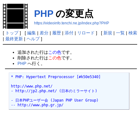
PHP
の変更点
https://videoinfo.tenchi.ne.jp/index.php?PHP
[
トップ
] [
編集
|
差分
|
履歴
|
添付
|
リロード
] [
新規
|
一覧
|
検索
|
最終更新
|
ヘルプ
]
追加された行は
この色
です。
削除された行は
この色
です。
PHP
へ行く。
* PHP: Hypertext Preprocessor [#k50e5340]

http://www.php.net/

- http://jp2.php.net/ (日本のミラーサイト)

- 日本PHPユーザー会 (Japan PHP User Group)

-- http://www.php.gr.jp/