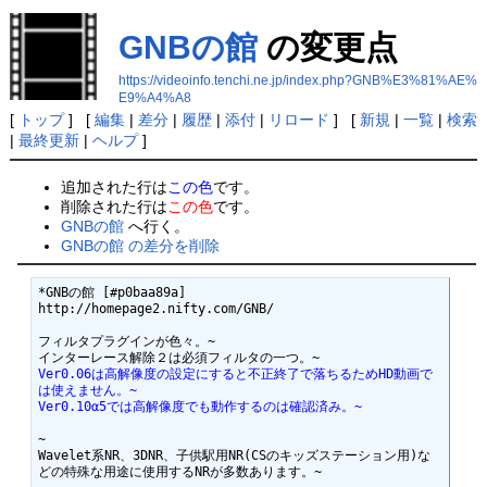
GNBの館
の変更点
https://videoinfo.tenchi.ne.jp/index.php?GNB%E3%81%AE%
E9%A4%A8
[
トップ
] [
編集
|
差分
|
履歴
|
添付
|
リロード
] [
新規
|
一覧
|
検索
|
最終更新
|
ヘルプ
]
追加された行は
この色
です。
削除された行は
この色
です。
GNBの館
へ行く。
GNBの館 の差分を削除
*GNBの館 [#p0baa89a]

http://homepage2.nifty.com/GNB/

フィルタプラグインが色々。~

Ver0.06は高解像度の設定にすると不正終了で落ちるためHD動画で
は使えません。~
Ver0.10α5では高解像度でも動作するのは確認済み。~
~

Wavelet系NR、3DNR、子供駅用NR(CSのキッズステーション用)な