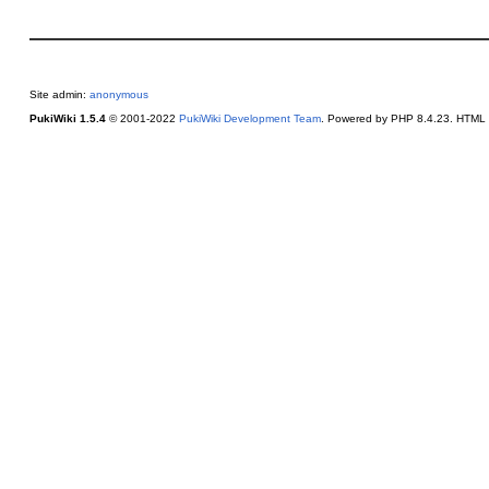
Site admin:
anonymous
PukiWiki 1.5.4
© 2001-2022
PukiWiki Development Team
. Powered by PHP 8.4.23. HTML c