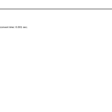
onvert time: 0.001 sec.