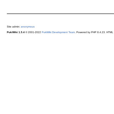
Site admin:
anonymous
PukiWiki 1.5.4
© 2001-2022
PukiWiki Development Team
. Powered by PHP 8.4.23. HTML c