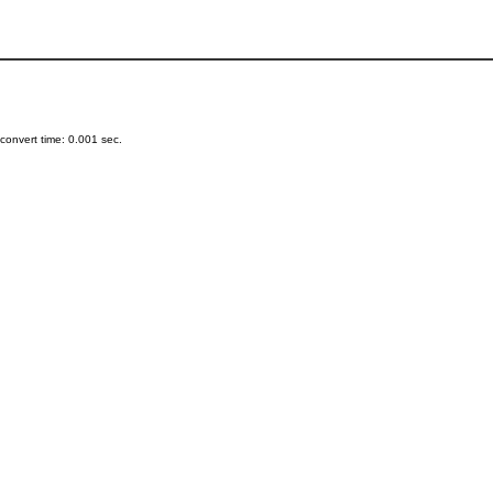
onvert time: 0.001 sec.