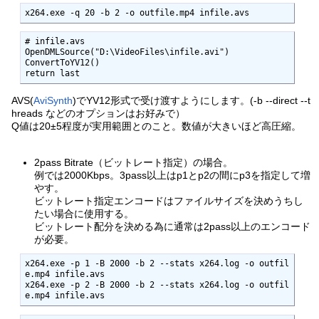
x264.exe -q 20 -b 2 -o outfile.mp4 infile.avs
# infile.avs

OpenDMLSource("D:\VideoFiles\infile.avi")

ConvertToYV12()

return last
AVS(
AviSynth
)でYV12形式で受け渡すようにします。(-b --direct --t
hreads などのオプションはお好みで）
Q値は20±5程度が実用範囲とのこと。数値が大きいほど高圧縮。
2pass Bitrate（ビットレート指定）の場合。
例では2000Kbps。3pass以上はp1とp2の間にp3を指定して増
やす。
ビットレート指定エンコードはファイルサイズを決めうちし
たい場合に使用する。
ビットレート配分を決める為に通常は2pass以上のエンコード
が必要。
x264.exe -p 1 -B 2000 -b 2 --stats x264.log -o outfil
e.mp4 infile.avs

x264.exe -p 2 -B 2000 -b 2 --stats x264.log -o outfil
e.mp4 infile.avs