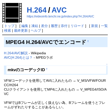
H.264
/
AVC
https://videoinfo.tenchi.ne.jp/index.php?H.264/AVC
[
トップ
] [
編集
|
凍結
|
差分
|
履歴
|
添付
|
リロード
] [
新規
|
一覧
|
検索
|
最終更新
|
ヘルプ
]
MPEG4 H.264/AVCでエンコード
†
H.264/AVC解説
- Wikipedia
AVC(H.264)とは？
- MPEGラボ
↑
mkvのコーデックID
†
VFWコーデックを使用してAVIに入れたもの → V_MS/VFW/FOUR
CC/H264
CLIクライアントを使用してMP4に入れたもの → V_MPEG4/ISO/A
VC
VFWではBフレームが正しく扱えない為、Bフレームを使うとフレ
ームがずれたりすることがあるらしい。