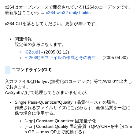
x264はオープンソースで開発されているH.264のコーデックです。
最新版はここから →
x264 win32 daily builds
x264 CLIを落としてください。更新が早いです。
関連情報
設定値の参考になります。
ICZの剣
- (2005.02.12)
H.264動画ファイルの作成とその再生
- （2005.04.30)
↑
†
コマンドライン(CLI)
入力ファイルはHuffyuv(無劣化のコーデック）等でAVI2.0で出力し
ておきます。
AviSynthだけで処理してもかまいませんが。
Single Pass-Quantizer/Quality（品質ベース）の場合。
作成されるファイルサイズにこだわらず、画像品質を一定に
保つ場合に使用する。
[--qp] Constant Quantizer 固定量子化
[--crf] Constant Quality 固定品質（QPがCRFを中心にmi
n.QP ～ max.QPまで変動する）