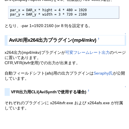
par_x = DAR_x * hight = 4 * 480 = 1920

par_y = DAR_y * width = 3 * 720 = 2160
となり、-par 1=1920:2160 (or 8:9)を設定する。
↑
AviUtl用x264出力プラグイン(mp4/mkv)
†
x264出力(mp4/mkv)プラグインが
可変フレームレート出力
のページ
に置いてあります。
CFR,VFR(itvfr使用)での出力が出来ます。
自動フィールドシフト(afs)用の出力プラグインは
Seraphy氏
が公開
しています。
↑
†
VFR出力用CLI(AviSynthで使用する場合)
それぞれのプラグインに x264itvfr.exe および x264afs.exe が付属
しています。