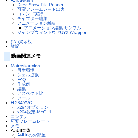
DirectShow File Reader
可変フレームレート出力
コマンド実行
チャプター編集
アニメーション編集
アニメーション編集 サンプル
ジャンプウィンドウ YUY2 Wrapper
('A`)掲示板
雑記
↑
動画関連メモ
Matroska(mkv)
再生環境
シェル拡張
FAQ
作成例
編集
アスペクト比
ツール
H.264/AVC
x264オプション
x264設定-MeGUI
コンテナ
可変フレームレート
メモ
AviUtl本体
AviUtlのお部屋