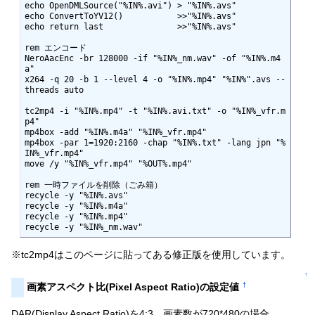
echo OpenDMLSource("%IN%.avi") > "%IN%.avs"

echo ConvertToYV12()           >>"%IN%.avs"

echo return last               >>"%IN%.avs"

rem エンコード

NeroAacEnc -br 128000 -if "%IN%_nm.wav" -of "%IN%.m4
a"

x264 -q 20 -b 1 --level 4 -o "%IN%.mp4" "%IN%".avs --
threads auto

tc2mp4 -i "%IN%.mp4" -t "%IN%.avi.txt" -o "%IN%_vfr.m
p4"

mp4box -add "%IN%.m4a" "%IN%_vfr.mp4"

mp4box -par 1=1920:2160 -chap "%IN%.txt" -lang jpn "%
IN%_vfr.mp4"

move /y "%IN%_vfr.mp4" "%OUT%.mp4"

rem 一時ファイルを削除（ごみ箱）

recycle -y "%IN%.avs"

recycle -y "%IN%.m4a"

recycle -y "%IN%.mp4"

recycle -y "%IN%_nm.wav"
※tc2mp4はこのページに貼ってある修正版を使用しています。
↑
†
画素アスペクト比(Pixel Aspect Ratio)の設定値
DAR(Display Aspect Ratio)を4:3、画素数が720*480の場合、