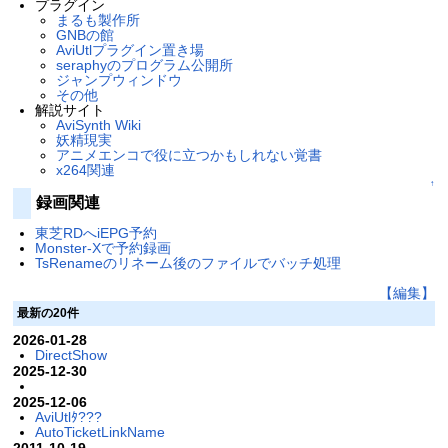
プラグイン
まるも製作所
GNBの館
AviUtlプラグイン置き場
seraphyのプログラム公開所
ジャンプウィンドウ
その他
解説サイト
AviSynth Wiki
妖精現実
アニメエンコで役に立つかもしれない覚書
x264関連
↑
録画関連
東芝RDへiEPG予約
Monster-Xで予約録画
TsRenameのリネーム後のファイルでバッチ処理
【編集】
最新の20件
2026-01-28
DirectShow
2025-12-30
2025-12-06
AviUtlﾀ???
AutoTicketLinkName
2011-10-19