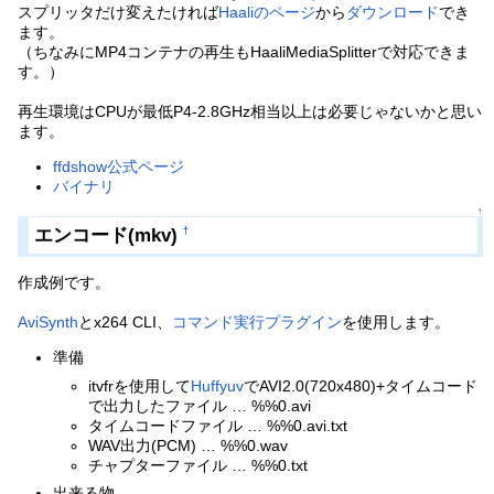
スプリッタだけ変えたければ
Haaliのページ
から
ダウンロード
でき
ます。
（ちなみにMP4コンテナの再生もHaaliMediaSplitterで対応できま
す。）
再生環境はCPUが最低P4-2.8GHz相当以上は必要じゃないかと思い
ます。
ffdshow公式ページ
バイナリ
↑
エンコード(mkv)
†
作成例です。
AviSynth
とx264 CLI、
コマンド実行プラグイン
を使用します。
準備
itvfrを使用して
Huffyuv
でAVI2.0(720x480)+タイムコード
で出力したファイル … %%0.avi
タイムコードファイル … %%0.avi.txt
WAV出力(PCM) … %%0.wav
チャプターファイル … %%0.txt
出来る物