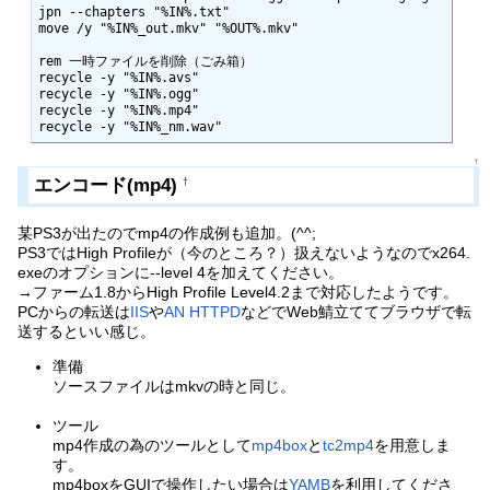
jpn --chapters "%IN%.txt"

move /y "%IN%_out.mkv" "%OUT%.mkv"

rem 一時ファイルを削除（ごみ箱）

recycle -y "%IN%.avs"

recycle -y "%IN%.ogg"

recycle -y "%IN%.mp4"

recycle -y "%IN%_nm.wav"
↑
エンコード(mp4)
†
某PS3が出たのでmp4の作成例も追加。(^^;
PS3ではHigh Profileが（今のところ？）扱えないようなのでx264.
exeのオプションに--level 4を加えてください。
→ファーム1.8からHigh Profile Level4.2まで対応したようです。
PCからの転送は
IIS
や
AN HTTPD
などでWeb鯖立ててブラウザで転
送するといい感じ。
準備
ソースファイルはmkvの時と同じ。
ツール
mp4作成の為のツールとして
mp4box
と
tc2mp4
を用意しま
す。
mp4boxをGUIで操作したい場合は
YAMB
を利用してくださ