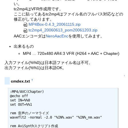
い。
tc2mp4はVFR作成用です。
ここに貼ってあるtc2mp4はファイル名のフルパス対応などの
修正がしてあります。
MP4Box-0.4.3_20061115.zip
tc2mp4_20060613_pom20061203.zip
AACエンコーダは
NeroAacEnc
を使用してみます。
出来るもの
MP4 … 720x480 AR4:3 VFR (H264 + AAC + Chapter)
入力ファイル(%%0)は日本語ファイル名は不可。
出力ファイル(%%1)は日本語OK。
↑
†
cmdex.txt
:MP4/AVC(Chapter)

@echo off

set IN=%%0

set OUT=%%1

rem 音声のノーマライズ

waveflt2 -normal -2.0 "%IN%.wav" "%IN%_nm.wav"

rem AviSynthスクリプト作成
