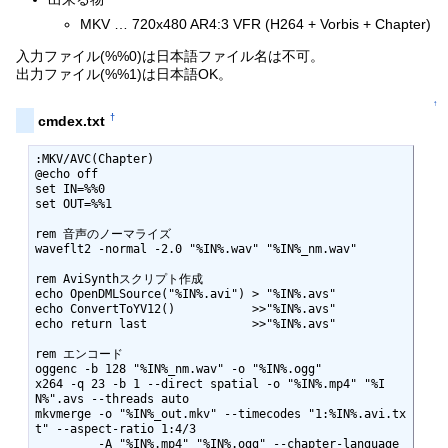
MKV … 720x480 AR4:3 VFR (H264 + Vorbis + Chapter)
入力ファイル(%%0)は日本語ファイル名は不可。
出力ファイル(%%1)は日本語OK。
↑
†
cmdex.txt
:MKV/AVC(Chapter)

@echo off

set IN=%%0

set OUT=%%1

rem 音声のノーマライズ

waveflt2 -normal -2.0 "%IN%.wav" "%IN%_nm.wav"

rem AviSynthスクリプト作成

echo OpenDMLSource("%IN%.avi") > "%IN%.avs"

echo ConvertToYV12()           >>"%IN%.avs"

echo return last               >>"%IN%.avs"

rem エンコード

oggenc -b 128 "%IN%_nm.wav" -o "%IN%.ogg"

x264 -q 23 -b 1 --direct spatial -o "%IN%.mp4" "%I
N%".avs --threads auto

mkvmerge -o "%IN%_out.mkv" --timecodes "1:%IN%.avi.tx
t" --aspect-ratio 1:4/3 

         -A "%IN%.mp4" "%IN%.ogg" --chapter-language 