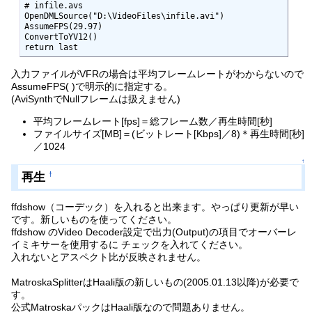
# infile.avs

OpenDMLSource("D:\VideoFiles\infile.avi")

AssumeFPS(29.97)

ConvertToYV12()

return last
入力ファイルがVFRの場合は平均フレームレートがわからないので
AssumeFPS( )で明示的に指定する。
(AviSynthでNullフレームは扱えません)
平均フレームレート[fps]＝総フレーム数／再生時間[秒]
ファイルサイズ[MB]＝(ビットレート[Kbps]／8)＊再生時間[秒]
／1024
↑
再生
†
ffdshow（コーデック）を入れると出来ます。やっぱり更新が早い
です。新しいものを使ってください。
ffdshow のVideo Decoder設定で出力(Output)の項目でオーバーレ
イミキサーを使用するに チェックを入れてください。
入れないとアスペクト比が反映されません。
MatroskaSplitterはHaali版の新しいもの(2005.01.13以降)が必要で
す。
公式MatroskaパックはHaali版なので問題ありません。