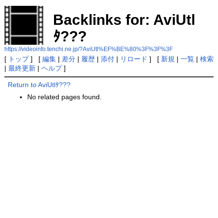
Backlinks for: AviUtl
ﾀ???
https://videoinfo.tenchi.ne.jp/?AviUtl%EF%BE%80%3F%3F%3F
[
トップ
] [
編集
|
差分
|
履歴
|
添付
|
リロード
] [
新規
|
一覧
|
検索
|
最終更新
|
ヘルプ
]
Return to AviUtlﾀ???
No related pages found.