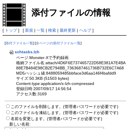
添付ファイルの情報
[
トップ
] [
新規
|
一覧
|
検索
|
最終更新
|
ヘルプ
]
[
添付ファイル一覧
] [
全ページの添付ファイル一覧
]
schtasks.lzh
ページ:Monster-Xで予約録画
格納ファイル名:attach/4D6F6E737465722D58E381A7E4BA
88E7B484E98CB2E794BB_7363687461736B732E6C7A68
MD5ハッシュ値:8488059485bbface3d6aa146f4bafdd9
サイズ:50.3KB (51503 bytes)
Content-type:application/x-lzh-compressed
登録日時:2007/09/17 14:56:54
アクセス数:3169
このファイルを削除します。(管理者パスワードが必要です)
このファイルを凍結します。(管理者パスワードが必要です)
名前を変更します。(管理者パスワードが必要です)
新しい名前: