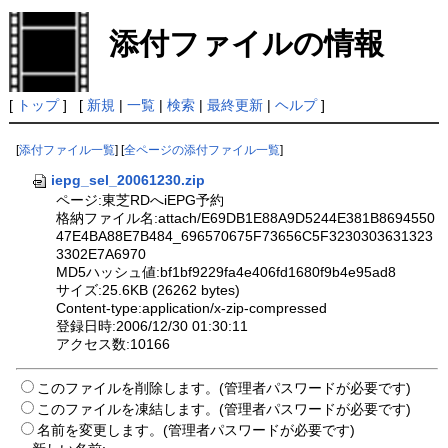
添付ファイルの情報
[
トップ
] [
新規
|
一覧
|
検索
|
最終更新
|
ヘルプ
]
[
添付ファイル一覧
] [
全ページの添付ファイル一覧
]
iepg_sel_20061230.zip
ページ:東芝RDへiEPG予約
格納ファイル名:attach/E69DB1E88A9D5244E381B8694550
47E4BA88E7B484_696570675F73656C5F3230303631323
3302E7A6970
MD5ハッシュ値:bf1bf9229fa4e406fd1680f9b4e95ad8
サイズ:25.6KB (26262 bytes)
Content-type:application/x-zip-compressed
登録日時:2006/12/30 01:30:11
アクセス数:10166
このファイルを削除します。(管理者パスワードが必要です)
このファイルを凍結します。(管理者パスワードが必要です)
名前を変更します。(管理者パスワードが必要です)