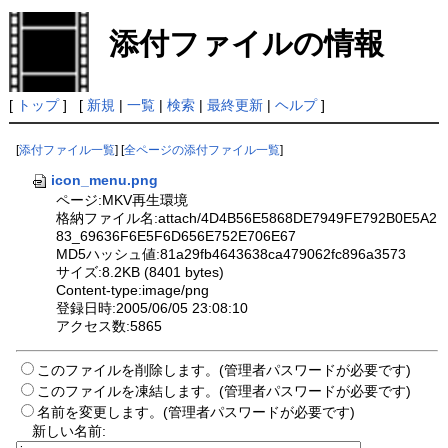
添付ファイルの情報
[
トップ
] [
新規
|
一覧
|
検索
|
最終更新
|
ヘルプ
]
[
添付ファイル一覧
] [
全ページの添付ファイル一覧
]
icon_menu.png
ページ:MKV再生環境
格納ファイル名:attach/4D4B56E5868DE7949FE792B0E5A2
83_69636F6E5F6D656E752E706E67
MD5ハッシュ値:81a29fb4643638ca479062fc896a3573
サイズ:8.2KB (8401 bytes)
Content-type:image/png
登録日時:2005/06/05 23:08:10
アクセス数:5865
このファイルを削除します。(管理者パスワードが必要です)
このファイルを凍結します。(管理者パスワードが必要です)
名前を変更します。(管理者パスワードが必要です)
新しい名前: