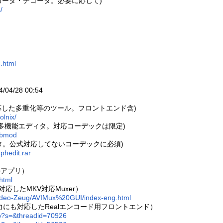
声エンコーダ・デコーダ。必要に応じて)
/
.html
/28 00:54
能に対応した多重化等のツール。フロントエンド含)
olnix/
た多機能エディタ。対応コーデックは限定)
dubmod
タ。公式対応してないコーデックに必須)
phedit.rar
ルアプリ）
html
も対応したMKV対応Muxer）
Video-Zeug/AVIMux%20GUI/index-eng.html
力にも対応したRealエンコード用フロントエンド）
hp?s=&threadid=70926