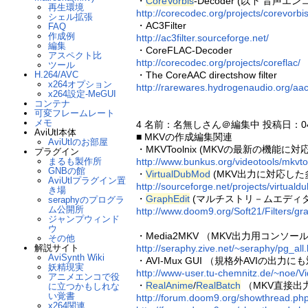
・
CoreVorbis
-Decoder (以下 音
再生環境
http://corecodec.org/projects/corevorbis
シェル拡張
・AC3Filter
FAQ
作成例
http://ac3filter.sourceforge.net/
編集
・CoreFLAC-Decoder
アスペクト比
http://corecodec.org/projects/coreflac/
ツール
H.264/AVC
・The CoreAAC directshow filter
x264オプション
http://rarewares.hydrogenaudio.org/aac
x264設定-MeGUI
コンテナ
可変フレームレート
メモ
4 名前：名無しさん＠編集中 投稿日：04/04
AviUtl本体
■ MKVの作成編集関連
AviUtlのお部屋
・MKVToolnix (MKVの最新の機
プラグイン
まるも製作所
http://www.bunkus.org/videotools/mkvto
GNBの館
・
VirtualDubMod
(MKV出力に対応し
AviUtlプラグイン置
http://sourceforge.net/projects/virtual
き場
・
GraphEdit
(マルチストリ－ムエディ
seraphyのプログラ
ム公開所
http://www.doom9.org/Soft21/Filters/gra
ジャンプウィンド
ウ
・Media2MKV （MKV出力用コンソー
その他
解説サイト
http://seraphy.zive.net/~seraphy/pg_all.
AviSynth Wiki
・AVI-Mux GUI （規格外AVIの出力に
妖精現実
http://www-user.tu-chemnitz.de/~noe/
アニメエンコで役
・
RealAnime
/
RealBatch
（MKV直接出
に立つかもしれな
い覚書
http://forum.doom9.org/showthread.p
x264関連