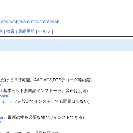
%A8%E3%83%84%E3%83%BC%E3%83%AB
覧
|
検索
|
最終更新
|
ヘルプ
]
再生はこれだけでほぼ可能。AAC,AC3,DTSデコーダ等内蔵)
/
k (妖精氏の再生基本セット多国語インストーラ。音声は別途)
oska/
(1.02になり、デフォ設定でインストしても問題は少ない)
er
。最新の物を必要な物だけインストできる)
/