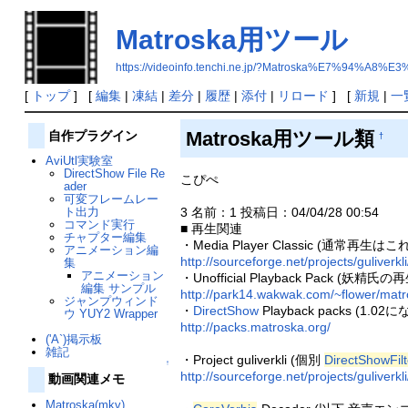
Matroska用ツール
https://videoinfo.tenchi.ne.jp/?Matroska%E7%94
[
トップ
] [
編集
|
凍結
|
差分
|
履歴
|
添付
|
リロード
] [
新規
|
一
Matroska用ツール類
自作プラグイン
†
AviUtl実験室
DirectShow File Re
こぴぺ
ader
可変フレームレー
3 名前：1 投稿日：04/04/28 00:54
ト出力
コマンド実行
■ 再生関連
チャプター編集
・Media Player Classic (通常
アニメーション編
http://sourceforge.net/projects/guliverkli
集
アニメーション
・Unofficial Playback Pac
編集 サンプル
http://park14.wakwak.com/~flower/matr
ジャンプウィンド
・
DirectShow
Playback packs 
ウ YUY2 Wrapper
http://packs.matroska.org/
('A`)掲示板
雑記
・Project guliverkli (個別
DirectShowFilt
↑
http://sourceforge.net/projects/guliverkli
動画関連メモ
Matroska(mkv)