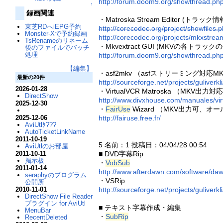
http://forum.doom9.org/showthread.p
↑
録画関連
・Matroska Stream Editor (ト
東芝RDへiEPG予約
http://corecodec.org/project/showfiles.
Monster-Xで予約録画
http://corecodec.org/projects/mkxstream
TsRenameのリネーム
・Mkvextract GUI (MKVの各トラックの
後のファイルでバッチ
処理
http://forum.doom9.org/showthread.p
【編集】
・asf2mkv （asfストリーミング対応
最新の20件
http://sourceforge.net/projects/guliverkli
2026-01-28
・VirtualVCR Matroska （MKV
DirectShow
http://www.divxhouse.com/manuales/vir
2025-12-30
・
FairUse
Wizard （MKV出力可、オール
http://fairuse.free.fr/
2025-12-06
AviUtlﾀ???
AutoTicketLinkName
2011-10-19
5 名前：1 投稿日：04/04/28 00:54
AviUtlのお部屋
■ DVD字幕Rip
2011-10-11
掲示板
・
VobSub
2011-01-14
http://www.afterdawn.com/software/da
seraphyのプログラム
・VSRip
公開所
http://sourceforge.net/projects/guliverkli
2010-11-01
DirectShow File Reader
プラグイン for AviUtl
■ テキスト字幕作成・編集
MenuBar
・
SubRip
RecentDeleted