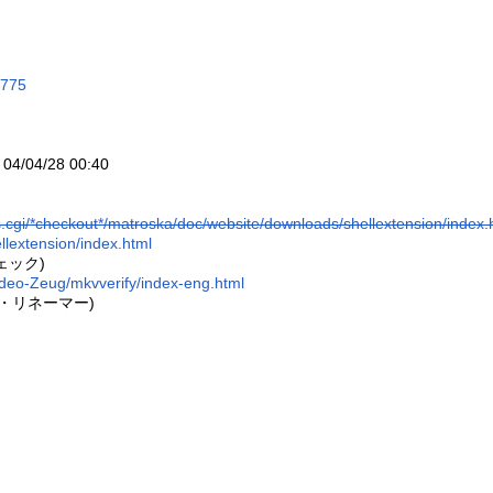
3775
/04/28 00:40
vs.cgi/*checkout*/matroska/doc/website/downloads/shellextension/index.
lextension/index.html
ェック)
ideo-Zeug/mkvverify/index-eng.html
示・リネーマー)