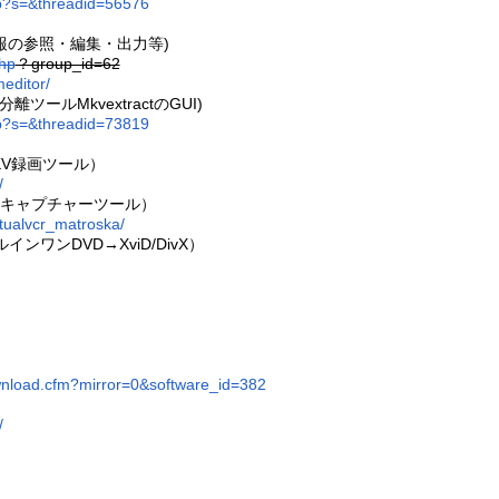
hp?s=&threadid=56576
ラック情報の参照・編集・出力等)
php
？group_id=62
editor/
分離ツールMkvextractのGUI)
hp?s=&threadid=73819
MKV録画ツール）
/
出力対応キャプチャーツール）
tualvcr_matroska/
インワンDVD→XviD/DivX）
wnload.cfm?mirror=0&software_id=382
/