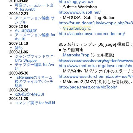
2010-09-08
http://zuggy.wz.cz/
可変フレームレート出
・Subtitle Workshop
力 for AviUtl
http://www.urusoft.net/
2009-12-21
・MEDUSA - Subtitling Station
アニメーション編集 サ
ンプル
http://forum.doom9.it/viewtopic.php?t=
2009-12-04
・
VisualSubSync
AviUtl実験室
http://visualsubsync.corecodec.org/
アニメーション編集 for
AviUtl
2009-11-10
955 名前：テンプレ [05][sage] 投稿日：04
雑記
■ その他関連
2009-11-06
・
MatroskaProp
(シェル拡張)
ジャンプウィンドウ Y
http://cvs.corecodec.org/cgi-bin/viewc
UY2 Wrapper
チャプター編集 for Avi
http://www.matroska.org/downloads/shel
Utl
・MKVVerify (MKVファイルのエラーチ
2009-05-30
http://www-user.tu-chemnitz.de/~noe/V
TsRenameのリネーム
・MMname2 (MKVに対応した情報表
後のファイルでバッチ
処理
http://page.freett.com/MxTools/
2008-12-28
x264設定-MeGUI
2008-11-28
コマンド実行 for AviUtl