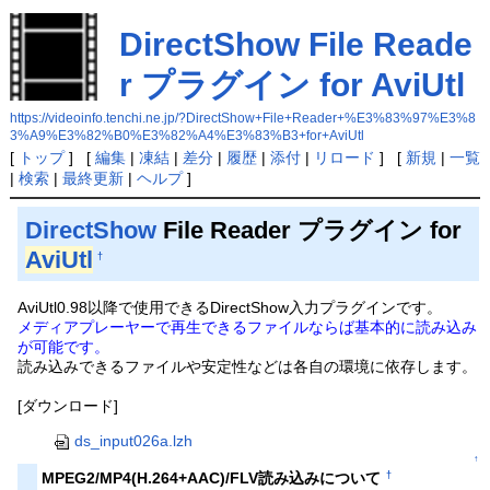
DirectShow File Reade
r プラグイン for AviUtl
https://videoinfo.tenchi.ne.jp/?DirectShow+File+Reader+%E3%83%97%E3%8
3%A9%E3%82%B0%E3%82%A4%E3%83%B3+for+AviUtl
[
トップ
] [
編集
|
凍結
|
差分
|
履歴
|
添付
|
リロード
] [
新規
|
一覧
|
検索
|
最終更新
|
ヘルプ
]
DirectShow
File Reader プラグイン for
AviUtl
†
AviUtl0.98以降で使用できるDirectShow入力プラグインです。
メディアプレーヤーで再生できるファイルならば基本的に読み込み
が可能です。
読み込みできるファイルや安定性などは各自の環境に依存します。
[ダウンロード]
ds_input026a.lzh
↑
†
MPEG2/MP4(H.264+AAC)/FLV読み込みについて