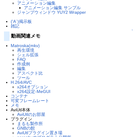
アニメーション編集
アニメーション編集 サンプル
ジャンプウィンドウ YUY2 Wrapper
('A`)掲示板
雑記
↑
動画関連メモ
Matroska(mkv)
再生環境
シェル拡張
FAQ
作成例
編集
アスペクト比
ツール
H.264/AVC
x264オプション
x264設定-MeGUI
コンテナ
可変フレームレート
メモ
AviUtl本体
AviUtlのお部屋
プラグイン
まるも製作所
GNBの館
AviUtlプラグイン置き場