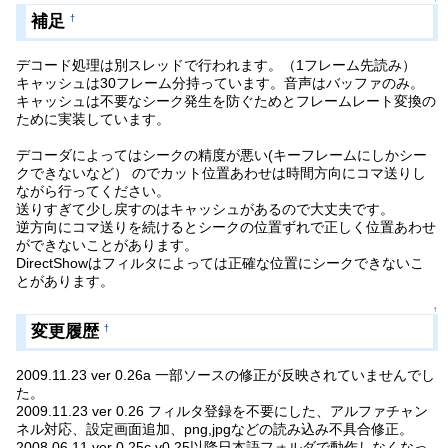
補足
†
デコード処理は別スレッドで行われます。（1フレーム先読み）
キャッシュは30フレーム分持っています。音声はバッファのみ。
キャッシュは不要なシーク発生を防ぐためとフレームレート変換の
ために実装しています。
デコーダによってはシークの精度が悪い(キーフレームにしかシー
クできないなど） のでカット位置あわせは時間方向にコマ送りし
ながら行ってください。
送りすぎて少し戻すのはキャッシュがあるので大丈夫です。
逆方向にコマ送りを続けるとシークの位置ずれで正しく位置あわせ
ができないことがあります。
DirectShowはフィルタによっては正確な位置にシークできないこ
とがあります。
↑
変更履歴
†
2009.11.23 ver 0.26a 一部ソースの修正が反映されていませんでし
た。
2009.11.23 ver 0.26 フィルタ登録を不要にした、アルファチャン
ネル対応、設定画面追加、png,jpgなどの読み込み不具合修正。
2008.06.11 ver 0.25c v0.25以降日本語フォルダで動作しなくなっ