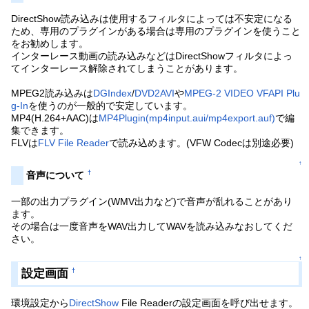
DirectShow読み込みは使用するフィルタによっては不安定になる
ため、専用のプラグインがある場合は専用のプラグインを使うこと
をお勧めします。
インターレース動画の読み込みなどはDirectShowフィルタによっ
てインターレース解除されてしまうことがあります。
MPEG2読み込みは
DGIndex
/
DVD2AVI
や
MPEG-2 VIDEO VFAPI Plu
g-In
を使うのが一般的で安定しています。
MP4(H.264+AAC)は
MP4Plugin(mp4input.aui/mp4export.auf)
で編
集できます。
FLVは
FLV File Reader
で読み込めます。(VFW Codecは別途必要)
↑
†
音声について
一部の出力プラグイン(WMV出力など)で音声が乱れることがあり
ます。
その場合は一度音声をWAV出力してWAVを読み込みなおしてくだ
さい。
↑
設定画面
†
環境設定から
DirectShow
File Readerの設定画面を呼び出せます。