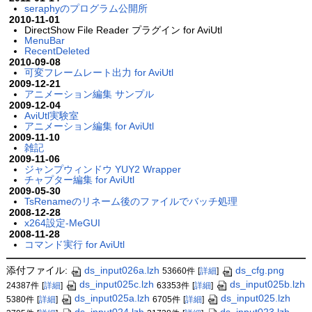
seraphyのプログラム公開所
2010-11-01
DirectShow File Reader プラグイン for AviUtl
MenuBar
RecentDeleted
2010-09-08
可変フレームレート出力 for AviUtl
2009-12-21
アニメーション編集 サンプル
2009-12-04
AviUtl実験室
アニメーション編集 for AviUtl
2009-11-10
雑記
2009-11-06
ジャンプウィンドウ YUY2 Wrapper
チャプター編集 for AviUtl
2009-05-30
TsRenameのリネーム後のファイルでバッチ処理
2008-12-28
x264設定-MeGUI
2008-11-28
コマンド実行 for AviUtl
添付ファイル:
ds_input026a.lzh
ds_cfg.png
53660件
[
詳細
]
ds_input025c.lzh
ds_input025b.lzh
24387件
[
詳細
]
63353件
[
詳細
]
ds_input025a.lzh
ds_input025.lzh
5380件
[
詳細
]
6705件
[
詳細
]